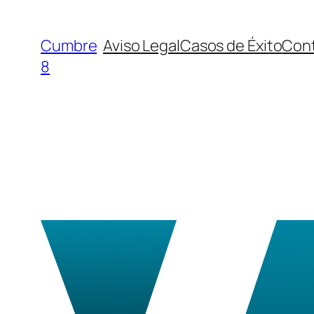
Saltar
al
Cumbre
Aviso Legal
Casos de Éxito
Con
contenido
8